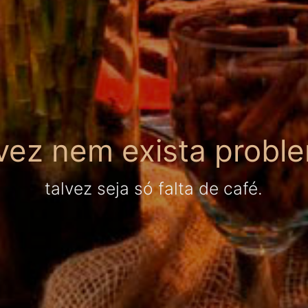
vez nem exista probl
talvez seja só falta de café.